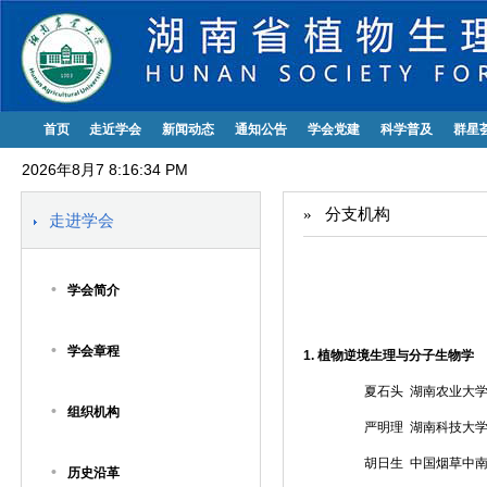
首页
走近学会
新闻动态
通知公告
学会党建
科学普及
群星
2026年8月7 8:16:35 PM
»
分支机构
走进学会
•
学会简介
•
学会章程
1.
植物逆境生理与分子生物学
夏石头 湖南农业大
•
组织机构
严明理 湖南科技大
胡日生 中国烟草中
•
历史沿革