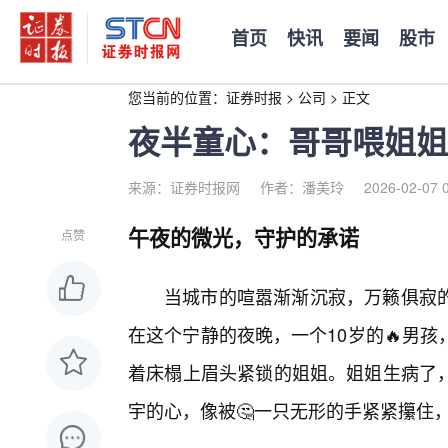
首页
快讯
要闻
股市
您当前的位置：
证券时报
>
公司
>
正文
夜半童心：哥哥喂姐姐
来源：证券时报网
作者：潘美玲
2026-02-07 
午夜的微光，守护的承诺
点赞
当城市的喧嚣渐渐沉寂，万籁俱寂
在这个宁静的夜晚，一个10岁的🔥男
着床榻上眉头紧锁的姐姐。姐姐生病了
宇的心，像被🤔一只无形的手紧紧攥住