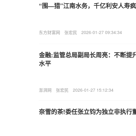
“围—猎”江南水务，千亿利安人寿疯
东方财富网
张宏民
2026-01-27 09:34:34
金融:监管总局副局长周亮：不断提
水平
澎湃网
张宏民
2026-01-27 15:12:34
奈雪的茶!委任张立钧为独立非执行