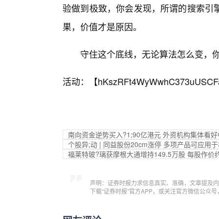
验做到极致，你会发现，所谓的搜索引擎
果，价值才是原因。
守住这个底线，无论算法怎么变，
活动：【
hKszRFt4WyWwhC373uUSCF
南向资金逆势买入?1;90亿港元 外资机构集体看
个股异;动 | 同益股份20cm涨停 多项产品可应
福莱特玻?璃获摩根大通增持149.5万股 每股作价约
声明：证券时报力求信息真实、准确，文章提及内
下载“证券时报”官方APP，或关注官方微信公众