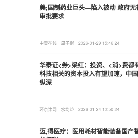
美;国制药业巨头—陷入被动 政府
审批要求
中青在线
周子衡
2026-01-29 15:46:24
华泰证<券>梁红：投资、<消>费都
科技相关的资本投入有望加速，中国
纵深
环京津网
水均益
2026-01-24 12:50:24
迈,得医疗：医用耗材智能装备国产