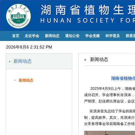
首页
走近学会
新闻动态
通知公告
学会党建
科学普及
群星
2026年8月6 2:31:53 PM
»
新闻动态
新闻动态
湖南省植物
•
新闻动态
2025年
4
月
9
日上午，湖南
成功召开。学会理事长肖浪涛，
严明理、彭佳师出席会议，会议
肖浪涛首先总结了学会的前期
制，提高效率。其次，肖浪涛介
次常务理事会等前期筹备工作情